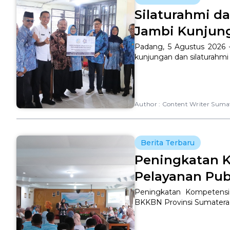
Silaturahmi d
Jambi Kunjungi
Padang, 5 Agustus 2026 
kunjungan dan silaturahmi
Author :
Content Writer Suma
Berita Terbaru
Peningkatan K
Pelayanan Publi
Peningkatan Kompetensi 
BKKBN Provinsi Sumatera B