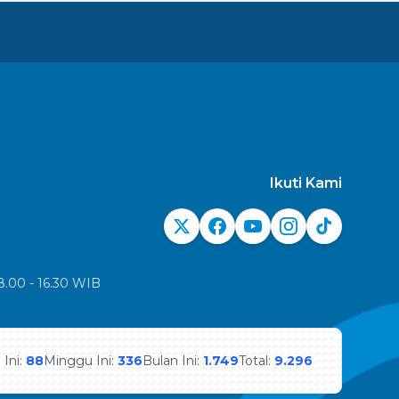
Ikuti Kami
8.00 - 16.30 WIB
 Ini:
88
Minggu Ini:
336
Bulan Ini:
1.749
Total:
9.296